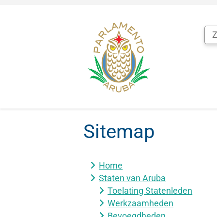
De
inhoud
is
geladen.
Sitemap
Home
Staten van Aruba
Toelating Statenleden
Werkzaamheden
Bevoegdheden